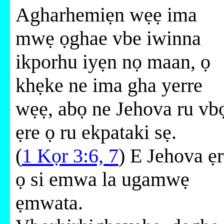
Agharhemiẹn wẹẹ ima
mwẹ ọghae vbe iwinna
ikporhu iyẹn nọ maan, ọ
khẹke ne ima gha yerre
wẹẹ, abọ ne Jehova ru vb
ẹre ọ ru ekpataki sẹ.
(
1 Kọr 3:6, 7
) E Jehova ẹ
ọ si emwa la ugamwẹ
ẹmwata.