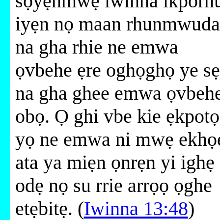
sọyẹnmwẹ iwinna ikporh
iyẹn nọ maan rhunmwuda
na gha rhie ne emwa
ọvbehe ẹre oghọghọ ye sẹ
na gha ghee emwa ọvbeh
obọ. Ọ ghi vbe kie ẹkpotọ
yọ ne emwa ni mwẹ ekhọ
ata ya miẹn ọnrẹn yi ighẹ
odẹ nọ su rrie arrọọ ọghe
etẹbitẹ. (
Iwinna 13:48
)