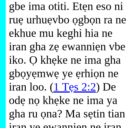
gbe ima otiti. Etẹn eso ni
ruẹ urhuẹvbo ọgbọn ra ne
ekhue mu keghi hia ne
iran gha zẹ ewanniẹn vbe
iko. Ọ khẹke ne ima gha
gbọyẹmwẹ ye ẹrhiọn ne
iran loo. (
1 Tẹs 2:2
) De
odẹ nọ khẹke ne ima ya
gha ru ọna? Ma sẹtin tian
iran ye ewanniẹn ne iran