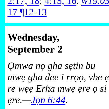
2:17, 18
;
4:15, 16
.
w19.0
17 ¶12-13
Wednesday,
September 2
Ọmwa nọ gha sẹtin bu
mwẹ gha dee i rrọọ, vbe ẹ
re wẹẹ Erha mwẹ ẹre ọ si
ẹre.—
Jọn 6:44
.