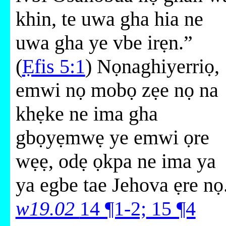
khin, te uwa gha hia ne
uwa gha ye vbe irẹn.”
(
Ẹfis 5:1
) Nọnaghiyerriọ,
emwi nọ mobọ zẹe nọ na
khẹke ne ima gha
gbọyẹmwẹ ye emwi ọre
wẹẹ, odẹ ọkpa ne ima ya
ya egbe tae Jehova ẹre nọ
w19.02
14 ¶1-2;
15 ¶4