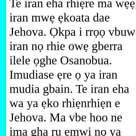
Te iran eha rhiẹre ma wẹẹ
iran mwẹ ẹkoata dae
Jehova. Ọkpa i rrọọ vbuw
iran nọ rhie owẹ gberra
ilele ọghe Osanobua.
Imudiase ẹre ọ ya iran
mudia gbain. Te iran eha
wa ya ẹko rhiẹnrhiẹn e
Jehova. Ma vbe hoo ne
ima gha ru emwi nọ ya