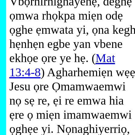
Vbọrhirhighayehẹ, deghẹ
ọmwa rhọkpa miẹn odẹ
ọghe ẹmwata yi, ọna kegh
hẹnhẹn egbe yan vbene
ekhọe ọre ye hẹ. (
Mat
13:4-8
) Agharhemiẹn wẹ
Jesu ọre Ọmamwaemwi
nọ sẹ re, ẹi re emwa hia
ẹre ọ miẹn imamwaemwi
ọghẹe yi. Nọnaghiyerriọ,