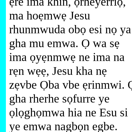
ẹre ima khin, ọrheyerriọ,
ma hoẹmwẹ Jesu
rhunmwuda obọ esi nọ ya
gha mu emwa. Ọ wa sẹ
ima ọyẹnmwẹ ne ima na
rẹn wẹẹ, Jesu kha nẹ
zẹvbe Ọba vbe ẹrinmwi. 
gha rherhe sọfurre ye
ọlọghọmwa hia ne Esu si
ye emwa nagbọn egbe.