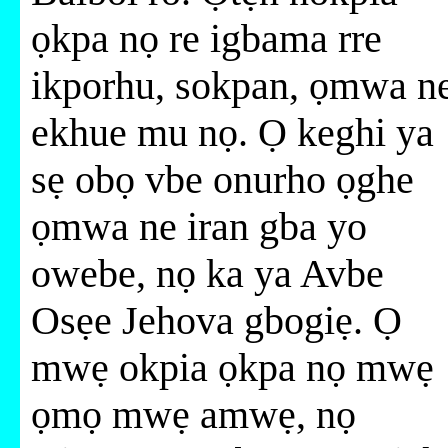
ọkpa nọ re igbama rre
ikporhu, sokpan, ọmwa n
ekhue mu nọ. Ọ keghi ya
sẹ obọ vbe onurho ọghe
ọmwa ne iran gba yo
owebe, nọ ka ya Avbe
Osẹe Jehova gbogiẹ. Ọ
mwẹ okpia ọkpa nọ mwẹ
ọmọ mwẹ amwẹ, nọ