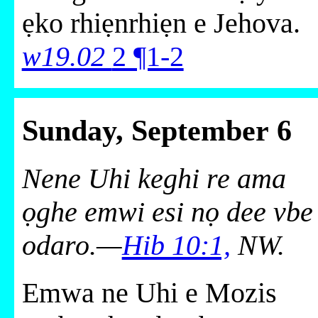
ẹko rhiẹnrhiẹn e Jehova.
w19.02
2 ¶1-2
Sunday, September 6
Nene Uhi keghi re ama
ọghe emwi esi nọ dee vbe
odaro.—
Hib 10:1,
NW.
Emwa ne Uhi e Mozis