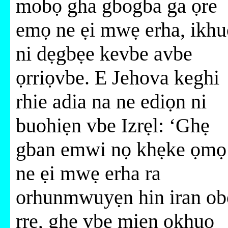
mobọ gha gbogba ga ọre
emọ ne ẹi mwẹ erha, ikhu
ni dẹgbẹe kevbe avbe
ọrriọvbe. E Jehova keghi
rhie adia na ne ediọn ni
buohiẹn vbe Izrẹl: ‘Ghẹ
gban emwi nọ khẹke ọmọ
ne ẹi mwẹ erha ra
orhunmwuyẹn hin iran ob
rre, ghẹ vbe miẹn okhuo