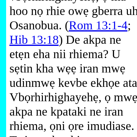
hoo nọ rhie owẹ gberra uh
Osanobua. (
Rom 13:1-4
;
Hib 13:18
) De akpa ne
etẹn eha nii rhiema? U
sẹtin kha wẹẹ iran mwẹ
udinmwẹ kevbe ekhọe ata
Vbọrhirhighayehẹ, ọ mw
akpa ne kpataki ne iran
rhiema, ọni ọre imudiase.