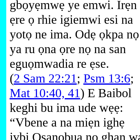
gbọyẹmwẹ ye emwi. Irẹn
ẹre ọ rhie igiemwi esi na
yotọ ne ima. Odẹ ọkpa nọ
ya ru ọna ọre nọ na san
eguọmwadia re ẹse.
(
2 Sam 22:21
;
Psm 13:6
;
Mat 10:40, 41
) E Baibol
keghi bu ima ude wẹẹ:
“Vbene a na miẹn ighẹ
ivbi Osanobua nọ ghan w