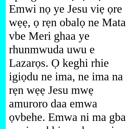
Emwi nọ ye Jesu viẹ ọre
wẹẹ, ọ rẹn obalọ ne Mata
vbe Meri ghaa ye
rhunmwuda uwu e
Lazarọs. Ọ keghi rhie
igiọdu ne ima, ne ima na
rẹn wẹẹ Jesu mwẹ
amuroro daa emwa
ọvbehe. Emwa ni ma gba