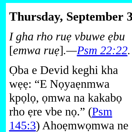
Thursday, September 
I gha rho ruẹ vbuwe ẹbu
[
emwa ruẹ
]
.—
Psm 22:22
.
Ọba e Devid keghi kha
wẹẹ: “E Nọyaẹnmwa
kpọlọ, ọmwa na kakabọ
rho ẹre vbe nọ.” (
Psm
145:3
) Ahoẹmwọmwa ne