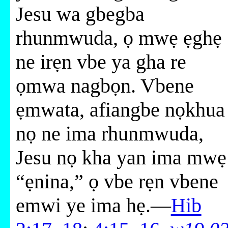
Jesu wa gbegba
rhunmwuda, ọ mwẹ ẹghẹ
ne irẹn vbe ya gha re
ọmwa nagbọn. Vbene
ẹmwata, afiangbe nọkhua
nọ ne ima rhunmwuda,
Jesu nọ kha yan ima mwẹ
“ẹnina,” ọ vbe rẹn vbene
emwi ye ima hẹ.—
Hib