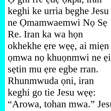
keghi ke urria bẹghe Jesu
ne Ọmamwaemwi Nọ Sẹ
Re. Iran ka wa họn
okhekhe ẹre wẹẹ, ai miẹn
ọmwa nọ khuọnmwi ne ẹi
sẹtin mu ẹre egbe rran.
Rhunmwuda ọni, iran
keghi go tie Jesu wẹẹ:
“Arowa, tohan mwa.” Jes