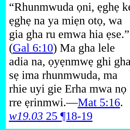
“Rhunmwuda ọni, ẹghẹ k
ẹghẹ na ya miẹn otọ, wa
gia gha ru emwa hia ẹse.”
(
Gal 6:10
) Ma gha lele
adia na, ọyẹnmwẹ ghi gh
sẹ ima rhunmwuda, ma
rhie uyi gie Erha mwa nọ
rre ẹrinmwi.—
Mat 5:16
.
w19.03
25 ¶18-19