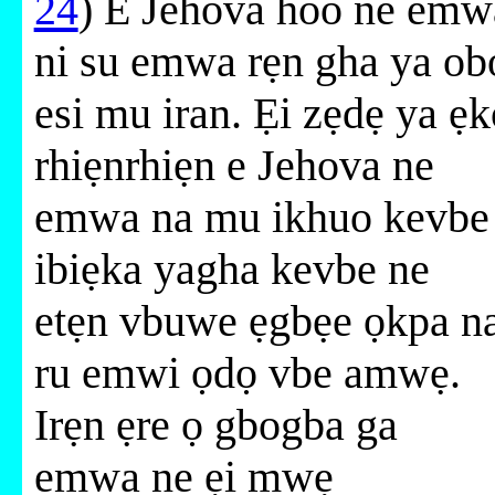
24
) E Jehova hoo ne emw
ni su emwa rẹn gha ya ob
esi mu iran. Ẹi zẹdẹ ya ẹk
rhiẹnrhiẹn e Jehova ne
emwa na mu ikhuo kevbe
ibiẹka yagha kevbe ne
etẹn vbuwe ẹgbẹe ọkpa n
ru emwi ọdọ vbe amwẹ.
Irẹn ẹre ọ gbogba ga
emwa ne ẹi mwẹ