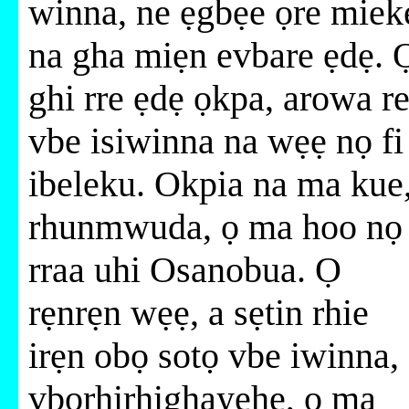
winna, ne ẹgbẹe ọre miek
na gha miẹn evbare ẹdẹ. 
ghi rre ẹdẹ ọkpa, arowa r
vbe isiwinna na wẹẹ nọ fi
ibeleku. Okpia na ma kue
rhunmwuda, ọ ma hoo nọ
rraa uhi Osanobua. Ọ
rẹnrẹn wẹẹ, a sẹtin rhie
irẹn obọ sotọ vbe iwinna,
vbọrhirhighayehẹ, ọ ma