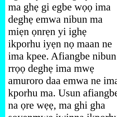
ma ghẹ gi egbe wọọ ima
deghẹ emwa nibun ma
miẹn ọnrẹn yi ighẹ
ikporhu iyẹn nọ maan ne
ima kpee. Afiangbe nibun
rrọọ deghẹ ima mwẹ
amuroro daa emwa ne im
kporhu ma. Usun afiangb
na ọre wẹẹ, ma ghi gha