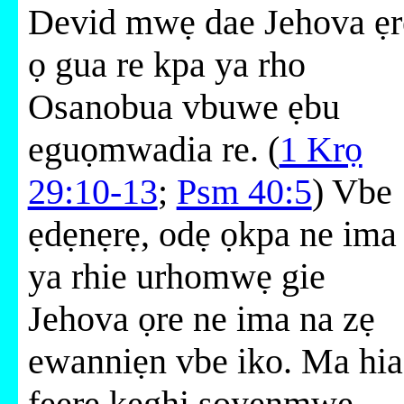
Devid mwẹ dae Jehova ẹr
ọ gua re kpa ya rho
Osanobua vbuwe ẹbu
eguọmwadia re. (
1 Krọ
29:10-13
;
Psm 40:5
) Vbe
ẹdẹnẹrẹ, odẹ ọkpa ne ima
ya rhie urhomwẹ gie
Jehova ọre ne ima na zẹ
ewanniẹn vbe iko. Ma hia
fẹẹrẹ keghi sọyẹnmwẹ