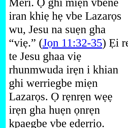
Meri. Ọ ghi miẹn vbene
iran khiẹ hẹ vbe Lazarọs
wu, Jesu na suẹn gha
“viẹ.” (
Jọn 11:32-35
) Ẹi r
te Jesu ghaa viẹ
rhunmwuda irẹn i khian
ghi werriegbe miẹn
Lazarọs. Ọ rẹnrẹn wẹẹ
irẹn gha huẹn ọnrẹn
kpaegbe vbe ẹdẹrriọ.