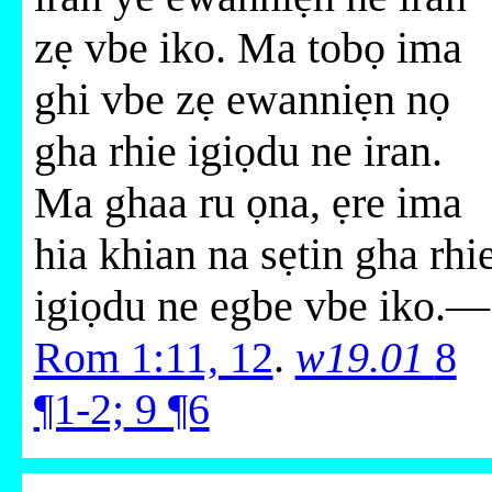
zẹ vbe iko. Ma tobọ ima
ghi vbe zẹ ewanniẹn nọ
gha rhie igiọdu ne iran.
Ma ghaa ru ọna, ẹre ima
hia khian na sẹtin gha rhi
igiọdu ne egbe vbe iko.—
Rom 1:11, 12
.
w19.01
8
¶1-2;
9 ¶6