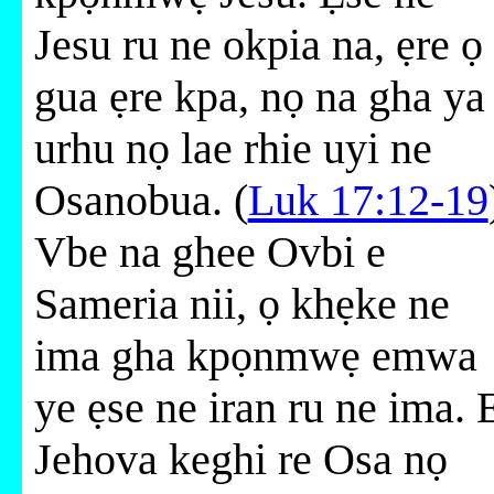
Jesu ru ne okpia na, ẹre ọ
gua ẹre kpa, nọ na gha ya
urhu nọ lae rhie uyi ne
Osanobua. (
Luk 17:12-19
Vbe na ghee Ovbi e
Sameria nii, ọ khẹke ne
ima gha kpọnmwẹ emwa
ye ẹse ne iran ru ne ima. 
Jehova keghi re Osa nọ