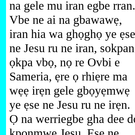
na gele mu iran egbe rran
Vbe ne ai na gbawawẹ,
iran hia wa ghọghọ ye ẹs
ne Jesu ru ne iran, sokpan
ọkpa vbọ, nọ re Ovbi e
Sameria, ẹre ọ rhiẹre ma
wẹẹ irẹn gele gbọyẹmwẹ
ye ẹse ne Jesu ru ne irẹn.
Ọ na werriegbe gha dee d
kpọnmwẹ Jesu. Ẹse ne