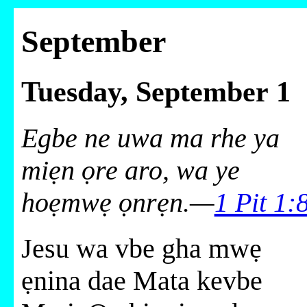
September
Tuesday, September 1
Egbe ne uwa ma rhe ya
miẹn ọre aro, wa ye
hoẹmwẹ ọnrẹn.—
1 Pit 1:
Jesu wa vbe gha mwẹ
ẹnina dae Mata kevbe