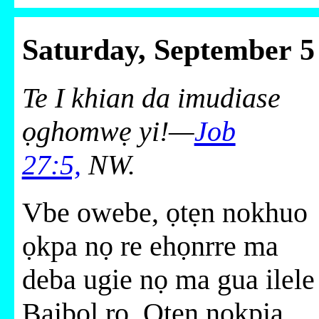
Saturday, September 5
Te I khian da imudiase
ọghomwẹ yi!—
Job
27:5,
NW.
Vbe owebe, ọtẹn nokhuo
ọkpa nọ re ehọnrre ma
deba ugie nọ ma gua ilele
Baibol ro. Ọtẹn nokpia