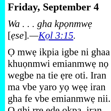
Friday, September 4
Wa . . . gha kpọnmwẹ
[
ẹse
]
.—
Kọl 3:15
.
Ọ mwẹ ikpia igbe ni ghaa
khuọnmwi emianmwẹ nọ
wegbe na tie ẹre oti. Iran
ma vbe yaro yọ wẹẹ iran
gha fe vbe emianmwẹ nii.
Ọ ghi rre ẹdẹ ọkpa, iran