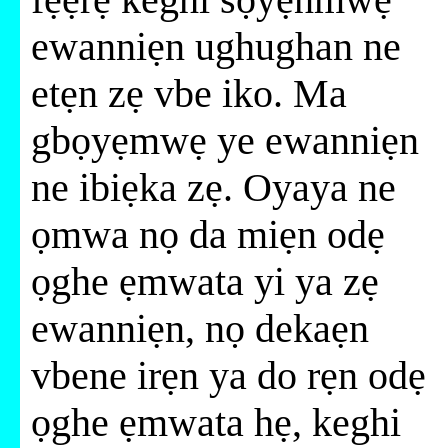
ewanniẹn ughughan ne
etẹn zẹ vbe iko. Ma
gbọyẹmwẹ ye ewanniẹn
ne ibiẹka zẹ. Oyaya ne
ọmwa nọ da miẹn odẹ
ọghe ẹmwata yi ya zẹ
ewanniẹn, nọ dekaẹn
vbene irẹn ya do rẹn odẹ
ọghe ẹmwata hẹ, keghi