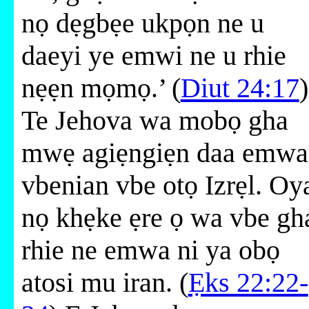
nọ dẹgbẹe ukpọn ne u
daeyi ye emwi ne u rhie
nẹẹn mọmọ.’ (
Diut 24:17
)
Te Jehova wa mobọ gha
mwẹ agiẹngiẹn daa emwa
vbenian vbe otọ Izrẹl. Oy
nọ khẹke ẹre ọ wa vbe gh
rhie ne emwa ni ya obọ
atosi mu iran. (
Ẹks 22:22-